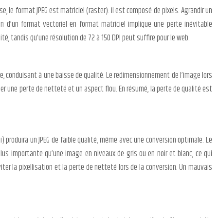
e, le format JPEG est matriciel (raster): il est composé de pixels. Agrandir un
ion d’un format vectoriel en format matriciel implique une perte inévitable
é, tandis qu’une résolution de 72 à 150 DPI peut suffire pour le web.
le, conduisant à une baisse de qualité. Le redimensionnement de l’image lors
r une perte de netteté et un aspect flou. En résumé, la perte de qualité est
i) produira un JPEG de faible qualité, même avec une conversion optimale. Le
us importante qu’une image en niveaux de gris ou en noir et blanc, ce qui
viter la pixellisation et la perte de netteté lors de la conversion. Un mauvais