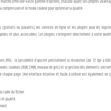
Le marché offre une vaste gamme d’options, chacune ayant ses propres avantages 
la compression et le mode couleur pour optimiser la qualité.
és (gratuits ou payants), les services en ligne et les plugins pour les logic
rapides et plus accessibles. Les plugins s’intègrent directement à votre work
vers JPEG : la possibilité d’ajuster précisément la résolution (de 72 dpi à 60
s modes couleurs (RVB, CMJN, niveaux de gris) et la gestion des éléments vectorie
 chaque page. Une interface intuitive et facile à utiliser est également un cr
 taille du fichier.
e et qualité.
ument.