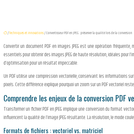
/
Techniques et innovations
/ Convertisseur PDF en JPEG : préserver la qualité lors de la conversion
Convertir un document PDF en images JPEG est une opération fréquente, ma
essentiels pour obtenir des images JPEG de haute résolution, idéales pour l’i
d’optimisation pour un résultat impeccable.
Un PDF utilise une compression vectorielle, conservant les informations sur
pixels. Cette différence explique pourquoi un zoom sur un PDF vectoriel rest
Comprendre les enjeux de la conversion PDF v
Transformer un fichier PDF en JPEG implique une conversion du format vectori
influencent la qualité de l’image JPEG résultante. La résolution, le mode coul
Formats de fichiers : vectoriel vs. matriciel