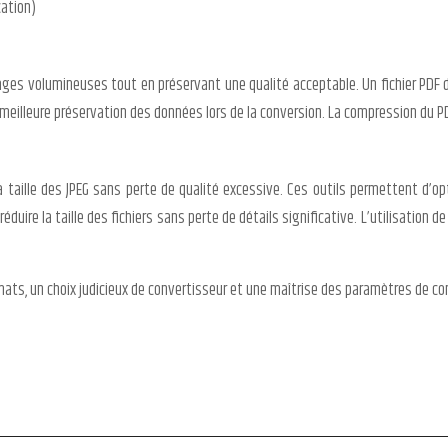
cation)
ages volumineuses tout en préservant une qualité acceptable. Un fichier PDF d
 meilleure préservation des données lors de la conversion. La compression du P
a taille des JPEG sans perte de qualité excessive. Ces outils permettent d’op
ire la taille des fichiers sans perte de détails significative. L’utilisation de 
ats, un choix judicieux de convertisseur et une maîtrise des paramètres de con