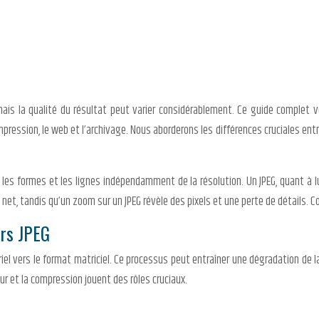
is la qualité du résultat peut varier considérablement. Ce guide complet vo
mpression, le web et l’archivage. Nous aborderons les différences cruciales entr
 les formes et les lignes indépendamment de la résolution. Un JPEG, quant à lui
e net, tandis qu’un zoom sur un JPEG révèle des pixels et une perte de détails.
ers JPEG
el vers le format matriciel. Ce processus peut entraîner une dégradation de la
eur et la compression jouent des rôles cruciaux.