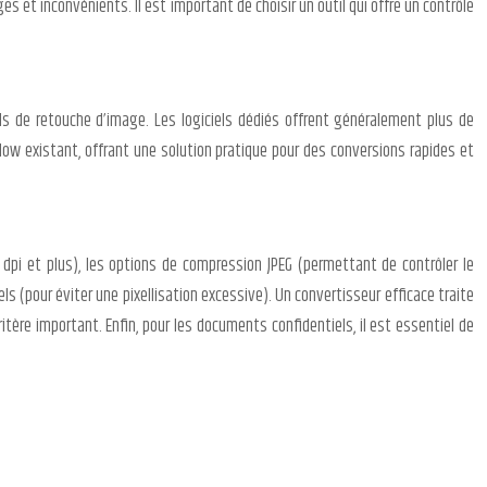
et inconvénients. Il est important de choisir un outil qui offre un contrôle
iels de retouche d’image. Les logiciels dédiés offrent généralement plus de
flow existant, offrant une solution pratique pour des conversions rapides et
0 dpi et plus), les options de compression JPEG (permettant de contrôler le
ls (pour éviter une pixellisation excessive). Un convertisseur efficace traite
itère important. Enfin, pour les documents confidentiels, il est essentiel de