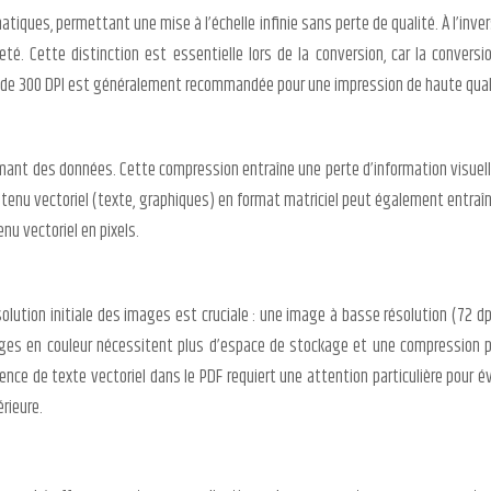
tiques, permettant une mise à l’échelle infinie sans perte de qualité. À l’invers
teté. Cette distinction est essentielle lors de la conversion, car la convers
on de 300 DPI est généralement recommandée pour une impression de haute qualit
primant des données. Cette compression entraîne une perte d’information visuel
tenu vectoriel (texte, graphiques) en format matriciel peut également entraîne
nu vectoriel en pixels.
solution initiale des images est cruciale : une image à basse résolution (72 dp
ages en couleur nécessitent plus d’espace de stockage et une compression pl
résence de texte vectoriel dans le PDF requiert une attention particulière pour é
rieure.