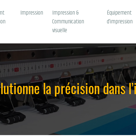
nt
Impression
Impression &
Équipement
ion
Communication
d’impression
visuelle
lutionne la précision dans l