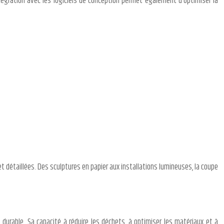
ntégration avec les logiciels de conception permet également d’optimiser la
t détaillées. Des sculptures en papier aux installations lumineuses, la coupe
 durable. Sa capacité à réduire les déchets, à optimiser les matériaux et à