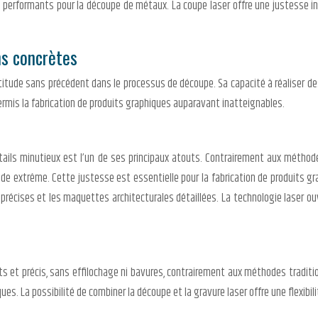
 plus performants pour la découpe de métaux. La coupe laser offre une justesse i
ns concrètes
ctitude sans précédent dans le processus de découpe. Sa capacité à réaliser de
ermis la fabrication de produits graphiques auparavant inatteignables.
tails minutieux est l’un de ses principaux atouts. Contrairement aux méthod
ude extrême. Cette justesse est essentielle pour la fabrication de produits g
 précises et les maquettes architecturales détaillées. La technologie laser o
s et précis, sans effilochage ni bavures, contrairement aux méthodes traditionn
s. La possibilité de combiner la découpe et la gravure laser offre une flexibili