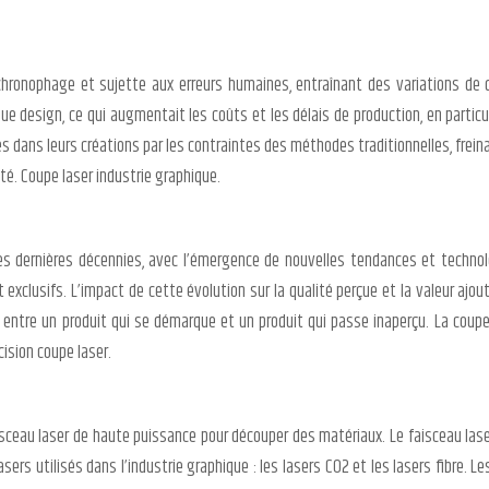
chronophage et sujette aux erreurs humaines, entraînant des variations de q
ue design, ce qui augmentait les coûts et les délais de production, en particuli
s dans leurs créations par les contraintes des méthodes traditionnelles, freinan
té. Coupe laser industrie graphique.
des dernières décennies, avec l’émergence de nouvelles tendances et techn
exclusifs. L’impact de cette évolution sur la qualité perçue et la valeur ajo
ce entre un produit qui se démarque et un produit qui passe inaperçu. La coupe
ision coupe laser.
isceau laser de haute puissance pour découper des matériaux. Le faisceau laser,
asers utilisés dans l’industrie graphique : les lasers CO2 et les lasers fibre.