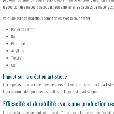
peuvent facilement traduire leurs idées en réalité en créant des fichiers 
disposition des pièces à découper, réduisant ainsi les déchets de matériaux.
Voici une liste de matériaux compatibles avec la coupe laser :
Papier et carton
Bois
Plastique
Acrylique
Textile
Cuir
Impact sur la création artistique
La coupe laser a ouvert de nouvelles perspectives créatives pour les artiste
laser a permis de repousser les limites de l’expression artistique.
Efficacité et durabilité : vers une production r
La coupe laser ne se contente pas d’offrir une exactitude et une flexibili