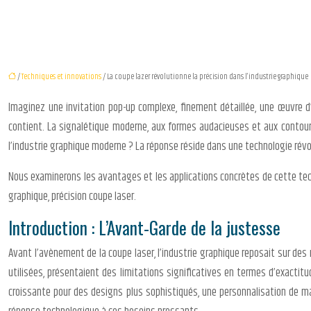
/
Techniques et innovations
/ La coupe lazer révolutionne la précision dans l’industrie graphique
Imaginez une invitation pop-up complexe, finement détaillée, une œuvre d’
contient. La signalétique moderne, aux formes audacieuses et aux contour
l’industrie graphique moderne ? La réponse réside dans une technologie révoluti
Nous examinerons les avantages et les applications concrètes de cette tech
graphique, précision coupe laser.
Introduction : L’Avant-Garde de la justesse
Avant l’avènement de la coupe laser, l’industrie graphique reposait sur de
utilisées, présentaient des limitations significatives en termes d’exactit
croissante pour des designs plus sophistiqués, une personnalisation de m