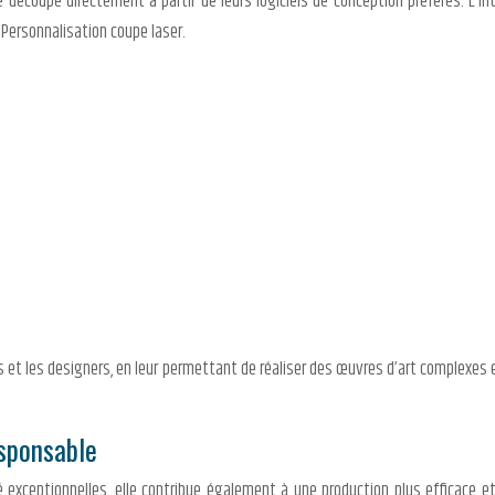
de découpe directement à partir de leurs logiciels de conception préférés. L’i
 Personnalisation coupe laser.
s et les designers, en leur permettant de réaliser des œuvres d’art complexes e
esponsable
té exceptionnelles, elle contribue également à une production plus efficace et