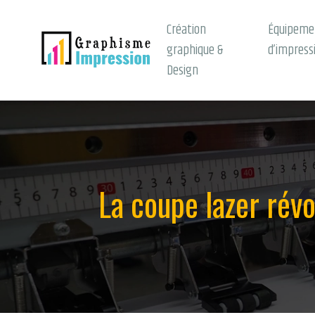
Création
Équipeme
graphique &
d’impress
Design
La coupe lazer révo