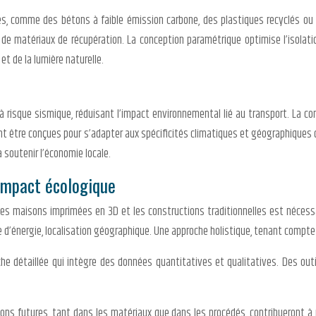
ques, comme des bétons à faible émission carbone, des plastiques recyclés ou
de matériaux de récupération. La conception paramétrique optimise l’isolatio
et de la lumière naturelle.
 à risque sismique, réduisant l’impact environnemental lié au transport. La 
être conçues pour s’adapter aux spécificités climatiques et géographiques de
 soutenir l’économie locale.
’impact écologique
s maisons imprimées en 3D et les constructions traditionnelles est nécessai
e d’énergie, localisation géographique. Une approche holistique, tenant compte 
e détaillée qui intègre des données quantitatives et qualitatives. Des outil
ions futures, tant dans les matériaux que dans les procédés, contribueront 