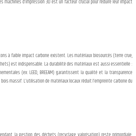
des machines d’impression 3D est un facteur crucial pour réduire leur impact
ns à faible impact carbone existent. Les matériaux biosourcés (terre crue,
chets) est indispensable. La durabilité des matériaux est aussi essentielle :
nnementales (ex: LEED, BREEAM) garantissent la qualité et la transparence
is massif. L’utilisation de matériaux locaux réduit l’empreinte carbone du
ndant, la gestion des déchets (recyclage, valorisation) reste primordiale.