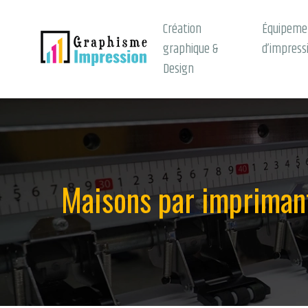
Création
Équipeme
graphique &
d’impress
Design
Maisons par imprimant