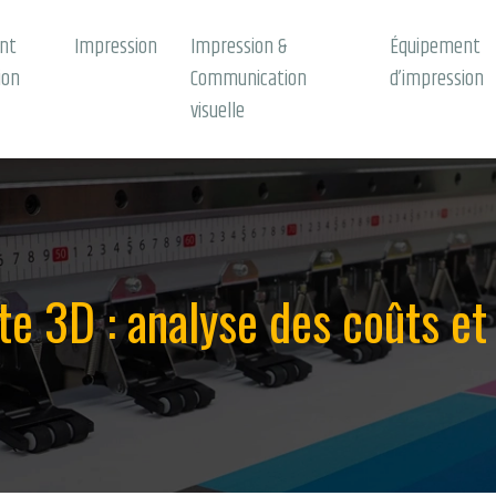
nt
Impression
Impression &
Équipement
ion
Communication
d’impression
visuelle
e 3D : analyse des coûts et