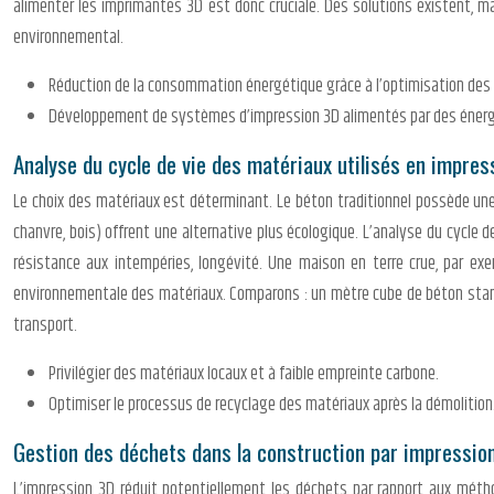
alimenter les imprimantes 3D est donc cruciale. Des solutions existent, mai
environnemental.
Réduction de la consommation énergétique grâce à l’optimisation des
Développement de systèmes d’impression 3D alimentés par des énerg
Analyse du cycle de vie des matériaux utilisés en impres
Le choix des matériaux est déterminant. Le béton traditionnel possède une
chanvre, bois) offrent une alternative plus écologique. L’analyse du cycle d
résistance aux intempéries, longévité. Une maison en terre crue, par exe
environnementale des matériaux. Comparons : un mètre cube de béton standa
transport.
Privilégier des matériaux locaux et à faible empreinte carbone.
Optimiser le processus de recyclage des matériaux après la démolition
Gestion des déchets dans la construction par impressio
L’impression 3D réduit potentiellement les déchets par rapport aux méthod