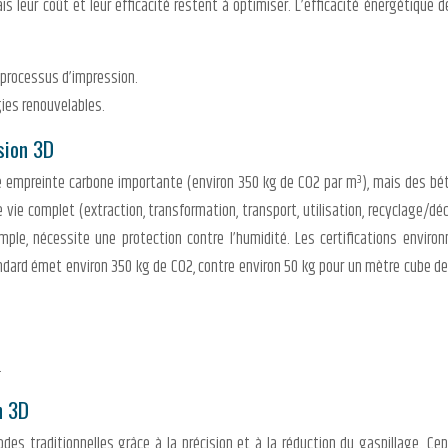
s leur coût et leur efficacité restent à optimiser. L’efficacité énergétique 
 processus d’impression.
ies renouvelables.
sion 3D
 empreinte carbone importante (environ 350 kg de CO2 par m³), mais des béto
e vie complet (extraction, transformation, transport, utilisation, recyclage/dé
mple, nécessite une protection contre l’humidité. Les certifications enviro
rd émet environ 350 kg de CO2, contre environ 50 kg pour un mètre cube de bo
.
n 3D
es traditionnelles grâce à la précision et à la réduction du gaspillage. Cepe