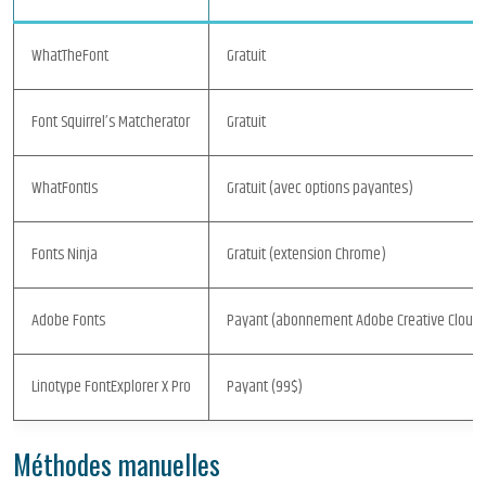
WhatTheFont
Gratuit
Font Squirrel’s Matcherator
Gratuit
WhatFontIs
Gratuit (avec options payantes)
Fonts Ninja
Gratuit (extension Chrome)
Adobe Fonts
Payant (abonnement Adobe Creative Cloud)
Linotype FontExplorer X Pro
Payant (99$)
Méthodes manuelles